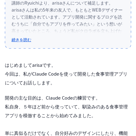
講師のRyuichiより、arisaさんについて補足します。
arisaさんは私の5年来の友人で、もともとWEBデザイナー
として活動されています。アプリ開発に関するブログを読
むうちに「自分でもアプリを作ってみたい」という想いが
高まっていたところ、ちょうど私がクロラボを立ち上げた
タイミングと重なり、2026年5月後半から学び始めてくれ
続きを読む
ました。現在はクロラボのサポーターとしてもお手伝いい
ただいています。
デザインの素養はあるものの、プログラミングはまったく
はじめましてarisaです。
の未経験。完全な初心者からのスタートでした。それで
今回は、私がClaude Codeを使って開発した食事管理アプリ
も、長く温めてきた「作りたい」というエネルギーそのま
についてお話しします。
まに、カリキュラムを驚くほどのスピードで駆け抜け、
Claude Codeの使い方の流れをつかみ、なんと1週間以内に
「ずっと作りたかった自分だけのアプリ」を完成させてし
開発の主な目的は、Claude Codeの練習です。
まいました。その勢いは、私にとっても本当に印象的でし
私自身、５年ほど前から使っていて、馴染みのある食事管理
た。
アプリを模倣することから始めてみました。
同じような境遇の方も多いと思います。ぜひ参考にしてい
ただけたら嬉しいです。
単に真似るだけでなく、自分好みのデザインにしたり、機能