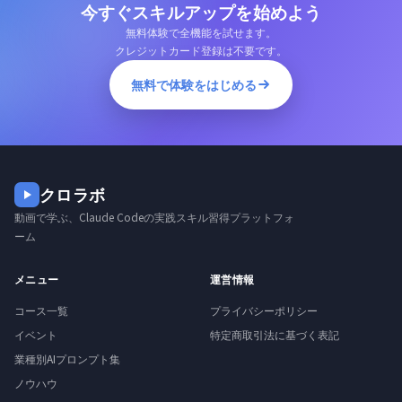
今すぐスキルアップを始めよう
無料体験で全機能を試せます。
クレジットカード登録は不要です。
無料で体験をはじめる
クロラボ
動画で学ぶ、Claude Codeの実践スキル習得プラットフォ
ーム
メニュー
運営情報
コース一覧
プライバシーポリシー
イベント
特定商取引法に基づく表記
業種別AIプロンプト集
ノウハウ