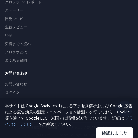
クロラボLIVEレポート
ストーリー
開発レシピ
生徒レビュー
料金
受講までの流れ
クロラボとは
よくある質問
お問い合わせ
お問い合わせ
ログイン
本サイトは Google Analytics 4 によるアクセス解析および Google 広告
による広告効果の測定（コンバージョン計測）を行っており、Cookie
等を通じて Google LLC（米国）に情報を送信しています。 詳細は
プラ
イバシーポリシー
をご確認ください。
累計利用者数
112
名突破
カリキュラム数
104
カリキュラム
確認しました
© 2026 クロラボ — Support Lounge. All rights reserved.