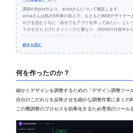
この投稿者について
講師のRyuichiより、arisaさんについて補足します。
arisaさんは私の5年来の友人で、もともとWEBデザイ
ログを読むうちに「自分でもアプリを作ってみたい」とい
ラボを立ち上げたタイミングと重なり、2026年5月後半
ーターとしてもお手伝いいただいています。
続きを読む
デザインの素養はあるものの、プログラミングはまったく
それでも、長く温めてきた「作りたい」というエネルギー
で駆け抜け、Claude Codeの使い方の流れをつかみ、
アプリ」を完成させてしまいました。その勢いは、私にと
何を作ったのか？
同じような境遇の方も多いと思います。ぜひ参考にしてい
細かくデザインを調整するための「デザイン調整ツー
自分のこだわりを反映させる細かな調整作業に多くの
この微調整のプロセスを効率化するため専用のツール