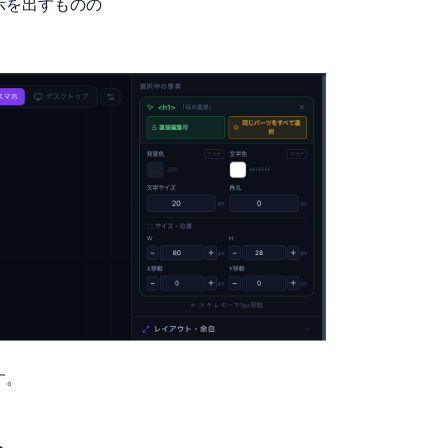
示を出すものの
す。
へ