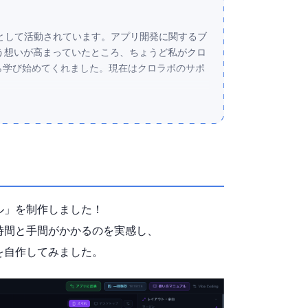
ナーとして活動されています。アプリ開発に関するブ
う想いが高まっていたところ、ちょうど私がクロ
から学び始めてくれました。現在はクロラボのサポ
の未経験。完全な初心者からのスタートでした。
そのままに、カリキュラムを驚くほどのスピード
なんと1週間以内に「ずっと作りたかった自分だけの
っても本当に印象的でした。
ただけたら嬉しいです。
ル」を制作しました！
時間と手間がかかるのを実感し、
を自作してみました。