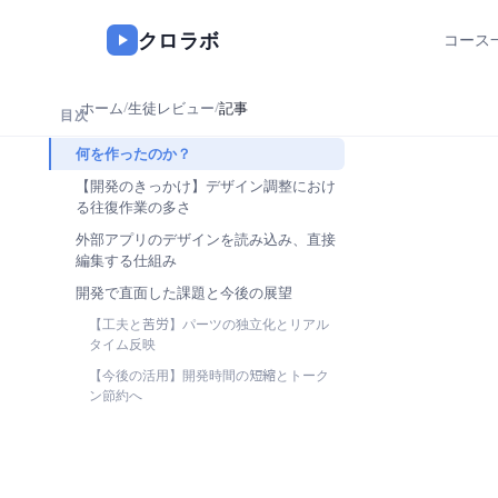
クロラボ
コース
ホーム
/
生徒レビュー
/
記事
目次
何を作ったのか？
【開発のきっかけ】デザイン調整におけ
る往復作業の多さ
外部アプリのデザインを読み込み、直接
編集する仕組み
開発で直面した課題と今後の展望
【工夫と苦労】パーツの独立化とリアル
タイム反映
【今後の活用】開発時間の短縮とトーク
ン節約へ